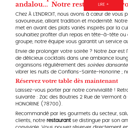
andalou... Notre restaurant fait vo
LIRE +
Chez À L'ENDROIT, nous avons à cœur de vous p
savoureuse, alliant tradition et modernité. Notre
met en avant des plats variés inspirés par la 
souhaitiez profiter d'un repas en tête-à-tête ou
groupe, notre équipe vous garantit un service au
Envie de prolonger votre soirée ? Notre
bar
est 
de délicieux cocktails dans une ambiance loun
organisons régulièrement des
soirées dansante
vibrer les nuits de Conflans-Sainte-Honorine ; n
Réservez votre table dès maintenant
Laissez-vous porter par notre convivialité ! Ret
suivante : Zac des Boutries 2 Rue de Vermont
HONORINE (78700).
Recommandé par les gourmets du secteur, salué
clients, notre
restaurant
se distingue par son a
conviviale. Vous pouvez réserver directement en 