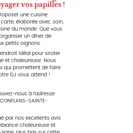
yager vos papilles !
roposer une cuisine
 carte, élaborée avec soin,
cuisine du monde. Que vous
 organiser un dîner de
x petits oignons.
l'endroit idéal pour siroter
ge et chaleureuse. Nous
s
qui promettent de faire
otre DJ vous attend !
rouvez-nous à l'adresse
 à CONFLANS-SAINTE-
 par nos excellents avis
mbiance chaleureuse et
ligne, plus bas sur cette