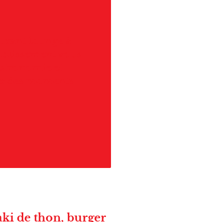
urant lounge à
ablissement vous
stronomie et
éer des moments
taki de thon, burger