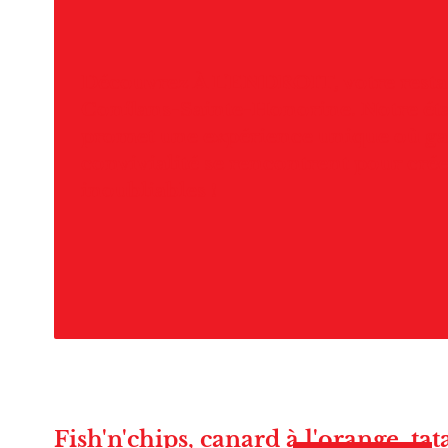
Découvrez À L'ENDROIT, votre resta
Conflans-Sainte-Honorine. Notre ét
promet une expérience unique où ga
convivialité se rencontrent pour cr
inoubliables !
Fish'n'chips, canard à l'orange, ta